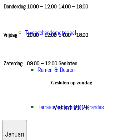
Donderdag
10.00 – 12.00
14.00 – 18.00
Tweedehandsmateriaal
Vrijdag
10.00 – 12.00
14.00 – 18.00
Zaterdag
09.00 – 12.00
Gesloten
Ramen & Deuren
Gesloten op zondag
Verlof 2026
Terrasoverkappingen-verandas
Januari