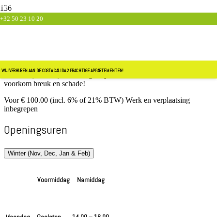
Aartrijkestraat 225, 8820 Torhout
+32 50 23 10 20
info@verandacomfort.be
Maak van uw oude veranda een leefveranda!
Vertoef er het hele jaar
door in dankzij o.a. extra isolatie en verwarming.
Oude veranda?
Laat uw Veranda renoveren! Nieuwe dakplaten, dubbel glas, enz…
Vraag onze specialisten om uitleg.
WIJ VERHUREN AAN DE COSTA CALIDA 2 PRACHTIGE APPARTEMENTEN!
Laat uw (veranda)zonwering nu preventief onderhouden en
voorkom breuk en schade!
Voor € 100.00 (incl. 6% of 21% BTW) Werk en verplaatsing
inbegrepen
Openingsuren
Winter (Nov, Dec, Jan & Feb)
Voormiddag
Namiddag
Maandag
Gesloten
14.00 – 18.00