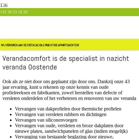
Aartrijkestraat 225, 8820 Torhout
BUILDING HAPPINESS
SPAARDERS VERLIEZEN GELD!
+32 50 23 10 20
info@verandacomfort.be
Nazicht veranda Oostende
Maak gebruik van de ervaring van Verandacomfort voor de
herstelling van uw veranda & renovatie veranda Oostende
WIJ VERHUREN AAN DE COSTA CALIDA 2 PRACHTIGE APPARTEMENTEN!
Verandacomfort is de specialist in nazicht
veranda Oostende
Ook als ze niet door ons geplaatst zijn door ons. Dankzij onze 43
jaar ervaring, kunt u rekenen op onze kennis van oude
profielreeksen en fabrikanten, zowel herstellen van defecte of
versleten onderdelen of het verbeteren en renoveren van uw veranda
Vervangen van dakprofielen door thermische profielen
Vervangen van versleten rubbers en dichtingen
Vervangen van siliconenvoegen
Vervangen van oude, versleten en broze dakplaten door
nieuwe platen, sandwichpanelen of glas (indien mogelijk)
Vervanging van bestaande beglazing door nieuwe,