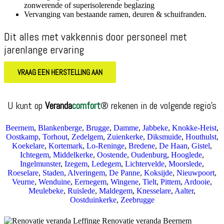
zonwerende of superisolerende beglazing
Vervanging van bestaande ramen, deuren & schuifranden.
Dit alles met vakkennis door personeel met
jarenlange ervaring
VRAAG EEN HERSTELLING AAN
U kunt op
Veranda
comfort
® rekenen in de volgende regio’s
Beernem
,
Blankenberge
,
Brugge
,
Damme
,
Jabbeke
,
Knokke‐Heist
,
Oostkamp
,
Torhout
,
Zedelgem
,
Zuienkerke
,
Diksmuide
,
Houthulst
,
Koekelare
,
Kortemark
,
Lo‐Reninge
,
Bredene
,
De Haan
,
Gistel
,
Ichtegem
,
Middelkerke
,
Oostende
,
Oudenburg
,
Hooglede
,
Ingelmunster
,
Izegem
,
Ledegem
,
Lichtervelde
,
Moorslede
,
Roeselare
,
Staden
,
Alveringem
,
De Panne
,
Koksijde
,
Nieuwpoort
,
Veurne
,
Wenduine
,
Eernegem
,
Wingene
,
Tielt
,
Pittem
,
Ardooie
,
Meulebeke
,
Ruislede
,
Maldegem
,
Knesselare
,
Aalter
,
Oostduinkerke
,
Zeebrugge